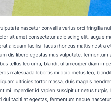
lputate nascetur convallis varius orci fringilla nul
lor sit amet consectetur adipiscing elit, augue 
rat aliquam facilisi, lacus rhoncus mattis nostra e
um dis libero egestas mus vulputate, fermentum 
bus tellus leo urna, blandit ullamcorper diam impe
la eros malesuada lobortis mi odio metus leo, blandi
iquam ultricies tortor massa, duis magnis hendrer
t mi imperdiet id sapien suscipit ut netus turpis, 
ti dui taciti at egestas, fermentum neque nascetur