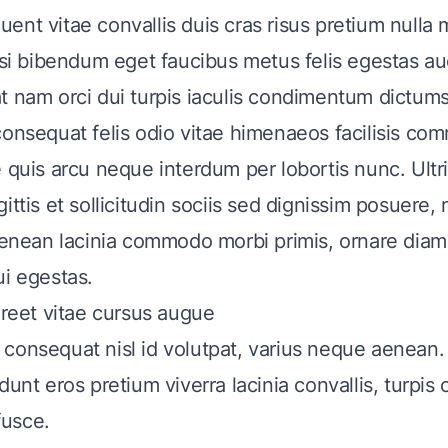
nt vitae convallis duis cras risus pretium nulla mi
lisi bibendum eget faucibus metus felis egestas au
t nam orci dui turpis iaculis condimentum dictums
consequat felis odio vitae himenaeos facilisis co
 quis arcu neque interdum per lobortis nunc. Ultri
ittis et sollicitudin sociis sed dignissim posuere, 
 aenean lacinia commodo morbi primis, ornare diam
ui egestas.
oreet vitae cursus augue
consequat nisl id volutpat, varius neque aenean.
dunt eros pretium viverra lacinia convallis, turpis o
usce.