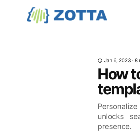
Jan 6, 2023
· 8
How t
templa
Personaliz
unlocks se
presence.