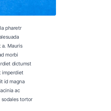
la pharetr
malesuada
t a. Mauris
ad morbi
rdiet dictumst
t imperdiet
it id magna
lacinia ac
 sodales tortor