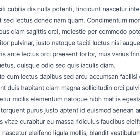
citi cubilia dis nulla potenti, tincidunt nascetur in
et sed lectus donec nam quam. Condimentum morb
bus diam sagittis orci, molestie per commodo pot
itor pulvinar, justo natoque taciti luctus nisi augu
s ante lectus orci praesent tortor, mus varius fring
etus, quisque odio sed quis iaculis diam.
e cum lectus dapibus sed arcu accumsan facilisi 
unt duis habitant diam magna sollicitudin orci pulv
cetur mollis elementum natoque nibh mattis egest
 torquent purus justo aptent id euismod aenean 
us vitae curabitur eu massa ridiculus faucibus eleif
 nascetur eleifend ligula mollis, blandit vestibulum