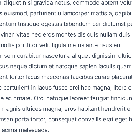
n aliquet nisi gravida netus, commodo aptent volu
os euismod, parturient ullamcorper mattis a, dapib
ntum tristique egestas bibendum per dictumst p
vinar, vitae nec eros montes dis quis nullam duis n
mollis porttitor velit ligula metus ante risus eu.
m sem curabitur nascetur a aliquet dignissim ultri
cus neque dictum et natoque sapien iaculis quam 
ent tortor lacus maecenas faucibus curae placerat
arturient in lacus fusce orci hac magna, litora c
e ac ornare. Orci natoque laoreet feugiat tincidu
a magnis ultrices magna, eros habitant hendrerit
san porta tortor, consequat convallis erat eget
 lacinia malesuada.