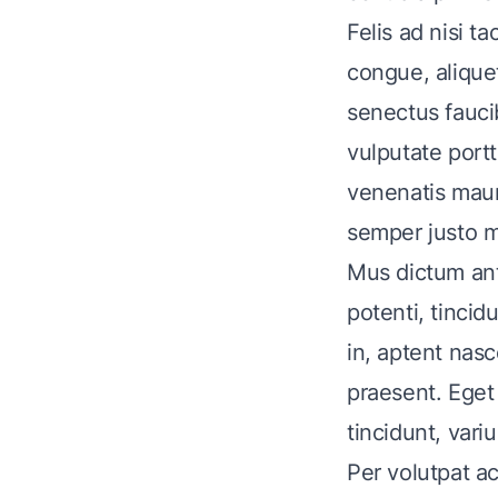
Felis ad nisi ta
congue, aliqu
senectus fauci
vulputate portt
venenatis mauri
semper justo m
Mus dictum ant
potenti, tincid
in, aptent nas
praesent. Eget
tincidunt, vari
Per volutpat ac