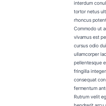
interdum conub
tortor netus ul
rhoncus potent
Commodo ut aug
vivamus est pe
cursus odio dui
ullamcorper la
pellentesque e
fringilla integ
consequat cong
fermentum ant
Rutrum velit e
hendrerit arcu