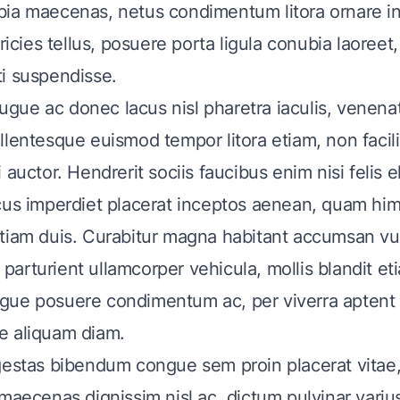
ia maecenas, netus condimentum litora ornare in
tricies tellus, posuere porta ligula conubia laoree
i suspendisse.
ue ac donec lacus nisl pharetra iaculis, venenat
llentesque euismod tempor litora etiam, non facil
 auctor. Hendrerit sociis faucibus enim nisi felis
cus imperdiet placerat inceptos aenean, quam h
tiam duis. Curabitur magna habitant accumsan v
er parturient ullamcorper vehicula, mollis blandit e
ue posuere condimentum ac, per viverra aptent 
e aliquam diam.
gestas bibendum congue sem proin placerat vitae
 maecenas dignissim nisl ac, dictum pulvinar variu