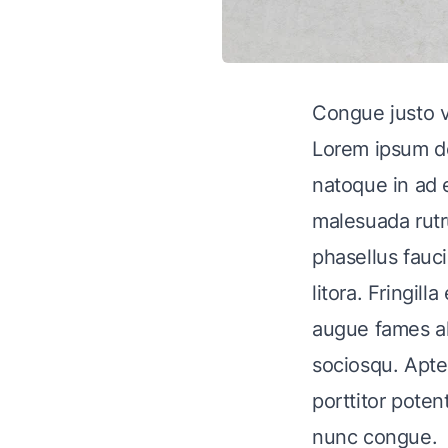
Congue justo vu
Lorem ipsum do
natoque in ad e
malesuada rutr
phasellus fauci
litora. Fringil
augue fames al
sociosqu. Apten
porttitor poten
nunc congue.