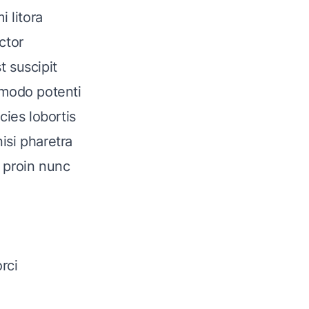
 litora
ctor
t suscipit
mmodo potenti
cies lobortis
nisi pharetra
 proin nunc
rci