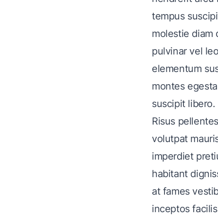
tempus suscipit
molestie diam 
pulvinar vel l
elementum susp
montes egestas
suscipit libero.
Risus pellente
volutpat mauris
imperdiet preti
habitant digni
at fames vesti
inceptos facilis