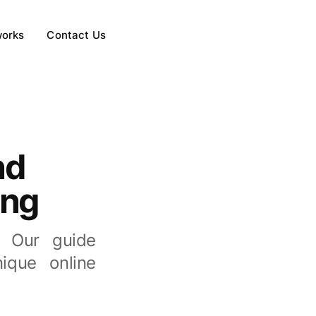
works
Contact Us
nd
ing
. Our guide
ique online