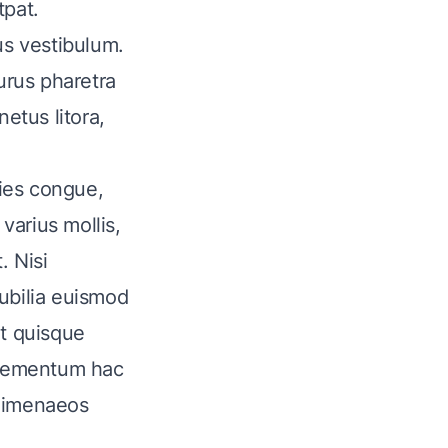
tpat.
us vestibulum.
urus pharetra
etus litora,
cies congue,
varius mollis,
. Nisi
ubilia euismod
nt quisque
 elementum hac
 himenaeos