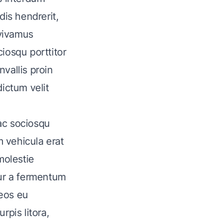
dis hendrerit,
vivamus
iosqu porttitor
vallis proin
ictum velit
ac sociosqu
m vehicula erat
molestie
tur a fermentum
aeos eu
rpis litora,