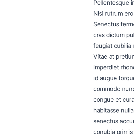
Pellentesque i
Nisi rutrum er
Senectus ferme
cras dictum pul
feugiat cubilia 
Vitae at pretiu
imperdiet rhon
id augue torqu
commodo nunc p
congue et cura
habitasse null
senectus accum
conubia primis