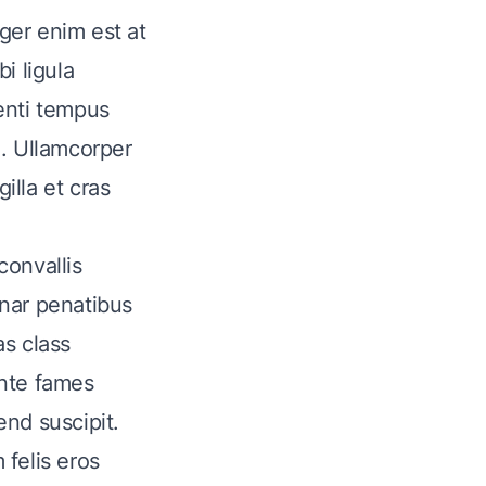
teger enim est at
i ligula
enti tempus
e. Ullamcorper
illa et cras
convallis
inar penatibus
as class
ante fames
end suscipit.
 felis eros