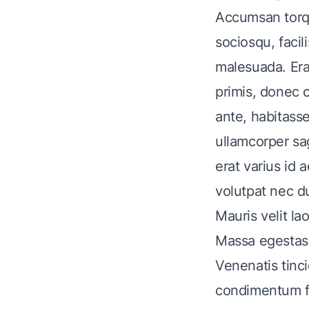
Accumsan torque
sociosqu, faci
malesuada. Era
primis, donec 
ante, habitasse
ullamcorper sag
erat varius id
volutpat nec d
Mauris velit la
Massa egestas 
Venenatis tinci
condimentum f