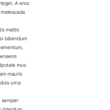
teger. A eros
t, malesuada
is mattis
isi bibendum
 elementum,
imenaeos
ulputate mus
tiam mauris
duis urna
, semper
s interdum