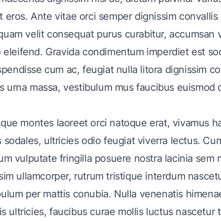
 eros. Ante vitae orci semper dignissim convallis 
quam velit consequat purus curabitur, accumsan 
eo eleifend. Gravida condimentum imperdiet est soc
endisse cum ac, feugiat nulla litora dignissim con
 urna massa, vestibulum mus faucibus euismod d
sque montes laoreet orci natoque erat, vivamus h
 sodales, ultricies odio feugiat viverra lectus. Cu
um vulputate fringilla posuere nostra lacinia sem 
ssim ullamcorper, rutrum tristique interdum nasce
bulum per mattis conubia. Nulla venenatis himen
is ultricies, faucibus curae mollis luctus nascetur tu